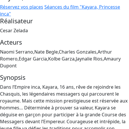
Réservez vos places
Séances du film "Kayara, Princesse
inca"
Réalisateur
Cesar Zelada
Acteurs
Naomi Serrano,Nate Begle,Charles Gonzales,Arthur
Romero,Edgar Garcia,Kolbe Garza,Jaynalie Rios,Amaury
Dupont
Synopsis
Dans l’Empire inca, Kayara, 16 ans, rêve de rejoindre les
Chasquis, les légendaires messagers qui parcourent le
royaume. Mais cette mission prestigieuse est réservée aux
hommes… Déterminée à prouver sa valeur, Kayara se
déguise en garçon pour participer à la grande Course des
Messagers devant l’Empereur. Courageuse et intrépide, la
jeune fille va défier les traditions pour accomplir son