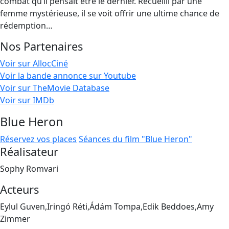
combat qu’il pensait être le dernier. Recueilli par une
femme mystérieuse, il se voit offrir une ultime chance de
rédemption…
Nos Partenaires
Voir sur AllocCiné
Voir la bande annonce sur Youtube
Voir sur TheMovie Database
Voir sur IMDb
Blue Heron
Réservez vos places
Séances du film "Blue Heron"
Réalisateur
Sophy Romvari
Acteurs
Eylul Guven,Iringó Réti,Ádám Tompa,Edik Beddoes,Amy
Zimmer