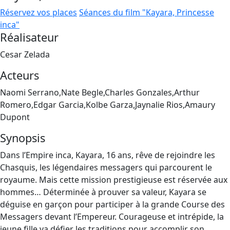
Réservez vos places
Séances du film "Kayara, Princesse
inca"
Réalisateur
Cesar Zelada
Acteurs
Naomi Serrano,Nate Begle,Charles Gonzales,Arthur
Romero,Edgar Garcia,Kolbe Garza,Jaynalie Rios,Amaury
Dupont
Synopsis
Dans l’Empire inca, Kayara, 16 ans, rêve de rejoindre les
Chasquis, les légendaires messagers qui parcourent le
royaume. Mais cette mission prestigieuse est réservée aux
hommes… Déterminée à prouver sa valeur, Kayara se
déguise en garçon pour participer à la grande Course des
Messagers devant l’Empereur. Courageuse et intrépide, la
jeune fille va défier les traditions pour accomplir son