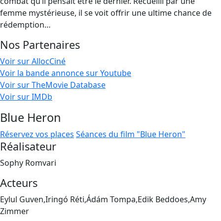
combat qu’il pensait être le dernier. Recueilli par une
femme mystérieuse, il se voit offrir une ultime chance de
rédemption…
Nos Partenaires
Voir sur AllocCiné
Voir la bande annonce sur Youtube
Voir sur TheMovie Database
Voir sur IMDb
Blue Heron
Réservez vos places
Séances du film "Blue Heron"
Réalisateur
Sophy Romvari
Acteurs
Eylul Guven,Iringó Réti,Ádám Tompa,Edik Beddoes,Amy
Zimmer