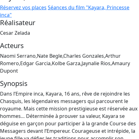
Réservez vos places
Séances du film "Kayara, Princesse
inca"
Réalisateur
Cesar Zelada
Acteurs
Naomi Serrano,Nate Begle,Charles Gonzales,Arthur
Romero,Edgar Garcia,Kolbe Garza,Jaynalie Rios,Amaury
Dupont
Synopsis
Dans l’Empire inca, Kayara, 16 ans, rêve de rejoindre les
Chasquis, les légendaires messagers qui parcourent le
royaume. Mais cette mission prestigieuse est réservée aux
hommes… Déterminée à prouver sa valeur, Kayara se
déguise en garçon pour participer à la grande Course des
Messagers devant l’Empereur. Courageuse et intrépide, la
jeune fille va défier les traditions pour accomplir son