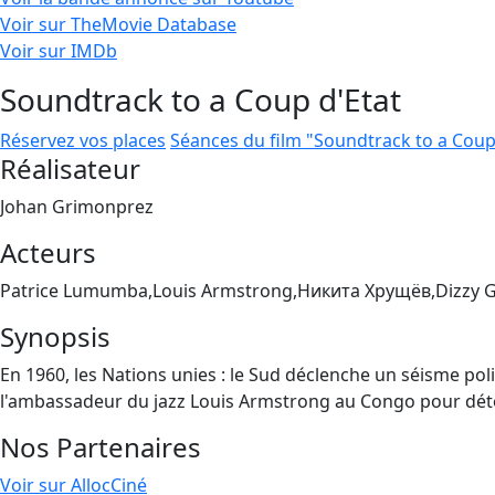
Voir sur TheMovie Database
Voir sur IMDb
Soundtrack to a Coup d'Etat
Réservez vos places
Séances du film "Soundtrack to a Coup
Réalisateur
Johan Grimonprez
Acteurs
Patrice Lumumba,Louis Armstrong,Никита Хрущёв,Dizzy Gi
Synopsis
En 1960, les Nations unies : le Sud déclenche un séisme pol
l'ambassadeur du jazz Louis Armstrong au Congo pour détour
Nos Partenaires
Voir sur AllocCiné